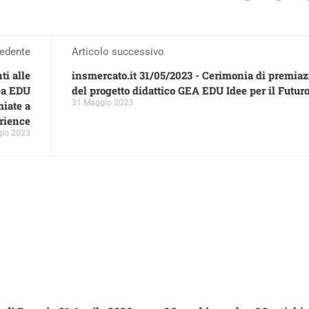
cedente
Articolo successivo
i alle
insmercato.it 31/05/2023 - Cerimonia di premia
ea EDU
del progetto didattico GEA EDU Idee per il Futur
31 Maggio 2023
miate a
rience
io 2023