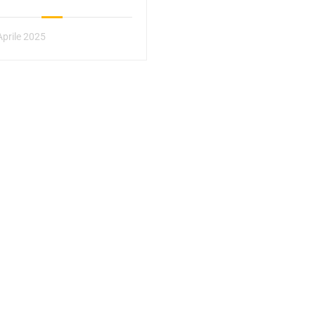
24/25)*
Aprile 2025