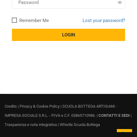
Remember Me
Lost your password?
Credits
|
Privacy & Cookie Policy
| SCUOLA BOTTEGA ARTIGIANI -
IMPRESA SOCIALE S.R.L. - P.IVA e C.F. 03865710986. |
CONTATTI E SEDI
|
Trasparenza e nota integrativa
|
Whistle Scuola Bottega