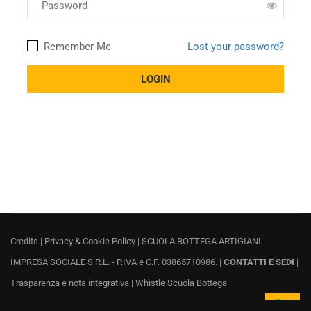
Remember Me
Lost your password?
Credits
|
Privacy & Cookie Policy
| SCUOLA BOTTEGA ARTIGIANI -
IMPRESA SOCIALE S.R.L. - P.IVA e C.F. 03865710986. |
CONTATTI E SEDI
|
Trasparenza e nota integrativa
|
Whistle Scuola Bottega