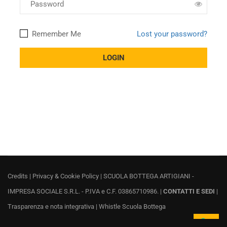
Remember Me
Lost your password?
Credits
|
Privacy & Cookie Policy
| SCUOLA BOTTEGA ARTIGIANI -
IMPRESA SOCIALE S.R.L. - P.IVA e C.F. 03865710986. |
CONTATTI E SEDI
|
Trasparenza e nota integrativa
|
Whistle Scuola Bottega