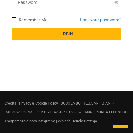
Remember Me
Lost your password?
Credits
|
Privacy & Cookie Policy
| SCUOLA BOTTEGA ARTIGIANI -
IMPRESA SOCIALE S.R.L. - P.IVA e C.F. 03865710986. |
CONTATTI E SEDI
|
Trasparenza e nota integrativa
|
Whistle Scuola Bottega