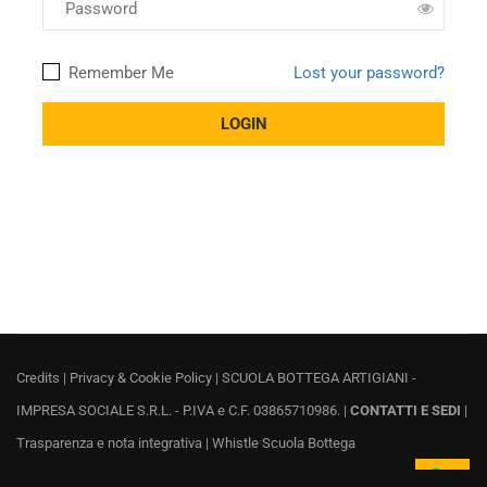
Remember Me
Lost your password?
Credits
|
Privacy & Cookie Policy
| SCUOLA BOTTEGA ARTIGIANI -
IMPRESA SOCIALE S.R.L. - P.IVA e C.F. 03865710986. |
CONTATTI E SEDI
|
Trasparenza e nota integrativa
|
Whistle Scuola Bottega