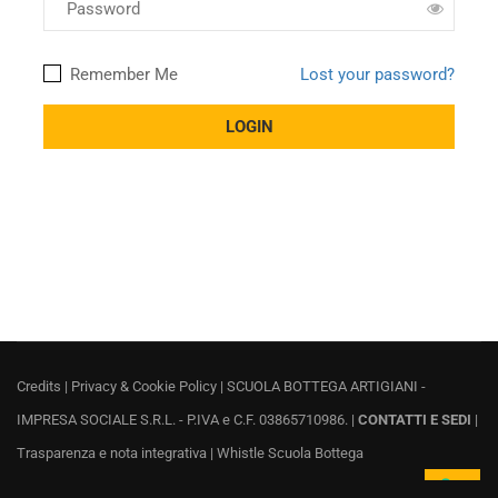
Remember Me
Lost your password?
Credits
|
Privacy & Cookie Policy
| SCUOLA BOTTEGA ARTIGIANI -
IMPRESA SOCIALE S.R.L. - P.IVA e C.F. 03865710986. |
CONTATTI E SEDI
|
Trasparenza e nota integrativa
|
Whistle Scuola Bottega