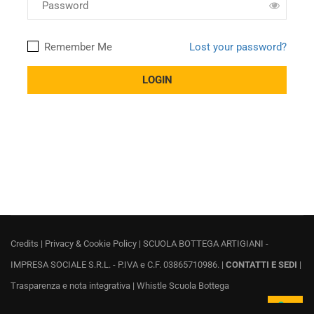
Remember Me
Lost your password?
Credits
|
Privacy & Cookie Policy
| SCUOLA BOTTEGA ARTIGIANI -
IMPRESA SOCIALE S.R.L. - P.IVA e C.F. 03865710986. |
CONTATTI E SEDI
|
Trasparenza e nota integrativa
|
Whistle Scuola Bottega