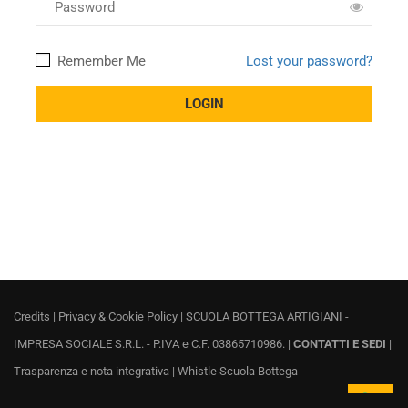
Remember Me
Lost your password?
Credits
|
Privacy & Cookie Policy
| SCUOLA BOTTEGA ARTIGIANI -
IMPRESA SOCIALE S.R.L. - P.IVA e C.F. 03865710986. |
CONTATTI E SEDI
|
Trasparenza e nota integrativa
|
Whistle Scuola Bottega