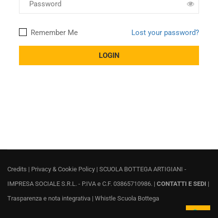
Remember Me
Lost your password?
Credits
|
Privacy & Cookie Policy
| SCUOLA BOTTEGA ARTIGIANI -
IMPRESA SOCIALE S.R.L. - P.IVA e C.F. 03865710986. |
CONTATTI E SEDI
|
Trasparenza e nota integrativa
|
Whistle Scuola Bottega