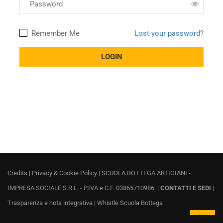
Remember Me
Lost your password?
Credits
|
Privacy & Cookie Policy
| SCUOLA BOTTEGA ARTIGIANI -
IMPRESA SOCIALE S.R.L. - P.IVA e C.F. 03865710986. |
CONTATTI E SEDI
|
Trasparenza e nota integrativa
|
Whistle Scuola Bottega