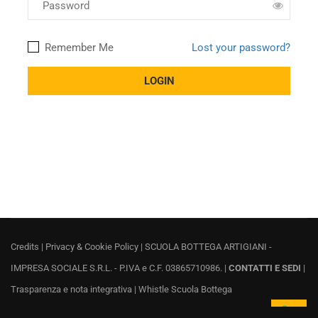
Remember Me
Lost your password?
Credits
|
Privacy & Cookie Policy
| SCUOLA BOTTEGA ARTIGIANI -
IMPRESA SOCIALE S.R.L. - P.IVA e C.F. 03865710986. |
CONTATTI E SEDI
|
Trasparenza e nota integrativa
|
Whistle Scuola Bottega