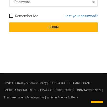
Remember Me
Lost your password?
Credits
|
Privacy & Cookie Policy
| SCUOLA BOTTEGA ARTIGIANI -
IMPRESA SOCIALE S.R.L. - P.IVA e C.F. 03865710986. |
CONTATTI E SEDI
|
Trasparenza e nota integrativa
|
Whistle Scuola Bottega